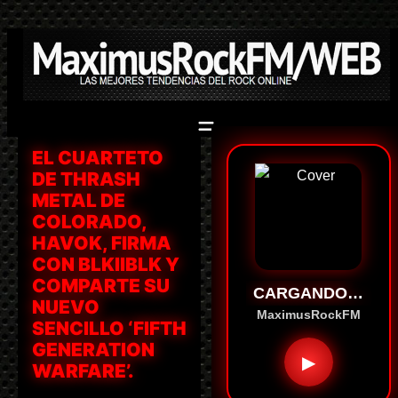
Saltar
al
contenido
EL CUARTETO
DE THRASH
METAL DE
COLORADO,
HAVOK, FIRMA
CON BLKIIBLK Y
COMPARTE SU
CARGANDO…
NUEVO
MaximusRockFM
SENCILLO ‘FIFTH
GENERATION
▶
WARFARE’.