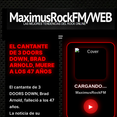
Saltar
al
contenido
EL CANTANTE
DE 3 DOORS
DOWN, BRAD
ARNOLD, MUERE
A LOS 47 AÑOS
CARGANDO…
El cantante de 3
MaximusRockFM
DOORS DOWN, Brad
Arnold, falleció a los 47
▶
años.
La noticia de su