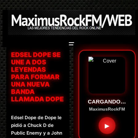
Saltar
al
contenido
EDSEL DOPE SE
UNE A DOS
LEYENDAS
PARA FORMAR
UNA NUEVA
BANDA
LLAMADA DOPE
CARGANDO…
MaximusRockFM
Edsel Dope de Dope le
▶
pidió a Chuck D de
Public Enemy y a John