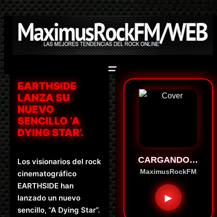
Saltar
al
contenido
EARTHSIDE
LANZA SU
NUEVO
SENCILLO ‘A
DYING STAR’.
CARGANDO…
Los visionarios del rock
MaximusRockFM
cinematográfico
EARTHSIDE han
▶
lanzado un nuevo
sencillo, “A Dying Star”.