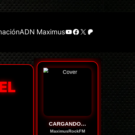
YouTube
Facebook
X
Patreon
mación
ADN Maximus
EL
CARGANDO…
MaximusRockFM