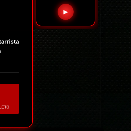
▶
arrista
a
LETO