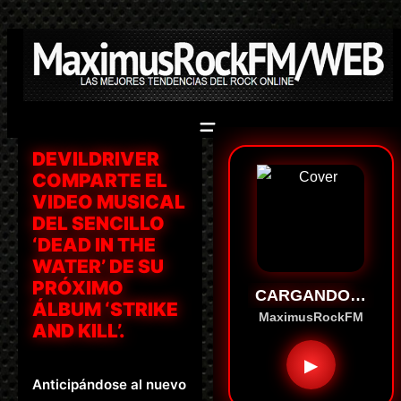
Saltar
al
contenido
DEVILDRIVER
COMPARTE EL
VIDEO MUSICAL
DEL SENCILLO
‘DEAD IN THE
WATER’ DE SU
PRÓXIMO
CARGANDO…
ÁLBUM ‘STRIKE
MaximusRockFM
AND KILL’.
▶
Anticipándose al nuevo