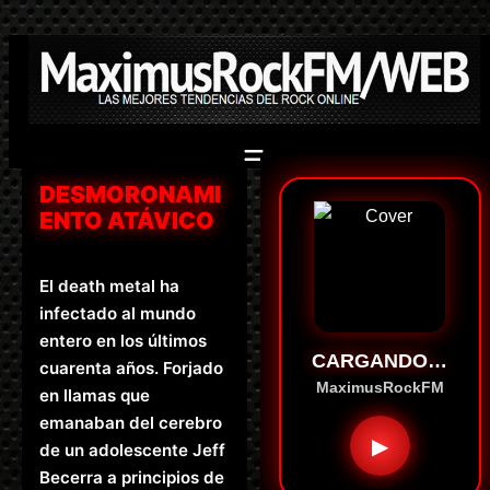
Saltar
al
contenido
DESMORONAMI
ENTO ATÁVICO
El death metal ha
infectado al mundo
entero en los últimos
CARGANDO…
cuarenta años. Forjado
MaximusRockFM
en llamas que
emanaban del cerebro
▶
de un adolescente Jeff
Becerra a principios de