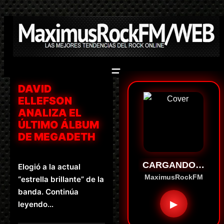
Saltar
al
contenido
DAVID
ELLEFSON
ANALIZA EL
ÚLTIMO ÁLBUM
DE MEGADETH
CARGANDO…
Elogió a la actual
MaximusRockFM
“estrella brillante” de la
banda. Continúa
▶
leyendo…