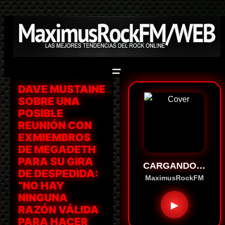
Saltar
al
contenido
DAVE MUSTAINE
SOBRE UNA
POSIBLE
REUNIÓN CON
EXMIEMBROS
DE MEGADETH
PARA SU GIRA
CARGANDO…
DE DESPEDIDA:
MaximusRockFM
“NO HAY
NINGUNA
▶
RAZÓN VÁLIDA
PARA HACER