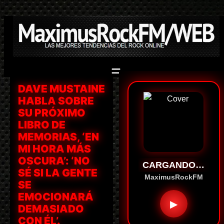
Saltar
al
contenido
DAVE MUSTAINE
HABLA SOBRE
SU PRÓXIMO
LIBRO DE
MEMORIAS, ‘EN
MI HORA MÁS
OSCURA’: ‘NO
CARGANDO…
SÉ SI LA GENTE
MaximusRockFM
SE
EMOCIONARÁ
▶
DEMASIADO
CON ÉL’.