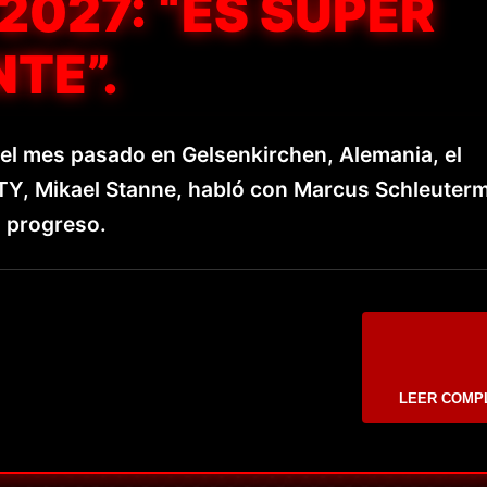
 2027: “ES SÚPER
TE”.
del mes pasado en Gelsenkirchen, Alemania, el
TY, Mikael Stanne, habló con Marcus Schleuter
l progreso.
LEER COMP