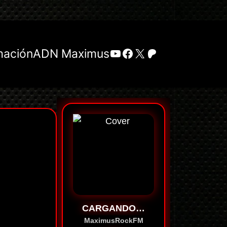
YouTube
Facebook
X
Patreon
mación
ADN Maximus
CARGANDO…
MaximusRockFM