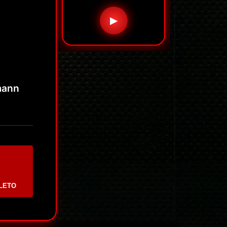
▶
mann
LETO