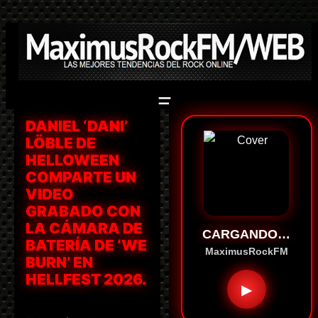
Saltar
al
contenido
DANIEL ‘DANI’
LÖBLE DE
HELLOWEEN
COMPARTE UN
VIDEO
GRABADO CON
LA CÁMARA DE
CARGANDO…
BATERÍA DE ‘WE
MaximusRockFM
BURN’ EN
HELLFEST 2026.
▶