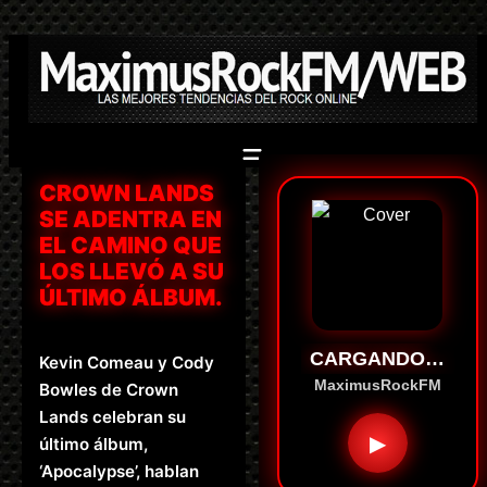
Saltar
al
contenido
CROWN LANDS
SE ADENTRA EN
EL CAMINO QUE
LOS LLEVÓ A SU
ÚLTIMO ÁLBUM.
CARGANDO…
Kevin Comeau y Cody
MaximusRockFM
Bowles de Crown
Lands celebran su
▶
último álbum,
‘Apocalypse’, hablan