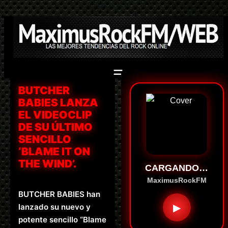
Saltar
al
contenido
BUTCHER
BABIES LANZA
EL VIDEOCLIP
DE SU ÚLTIMO
SENCILLO
‘BLAME IT ON
THE WIND’.
CARGANDO…
MaximusRockFM
BUTCHER BABIES han
▶
lanzado su nuevo y
potente sencillo “Blame