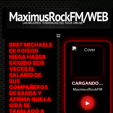
Saltar
al
contenido
BRET MICHAELS
DE POISON
NIEGA HABER
EXIGIDO SEIS
VECES EL
SALARIO DE
SUS
CARGANDO…
COMPAÑEROS
MaximusRockFM
DE BANDA Y
AFIRMA QUE LA
▶
GIRA SE
TRASLADÓ A