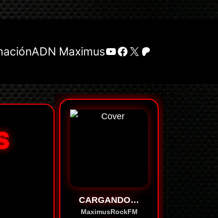
YouTube
Facebook
X
Patreon
mación
ADN Maximus
S
CARGANDO…
MaximusRockFM