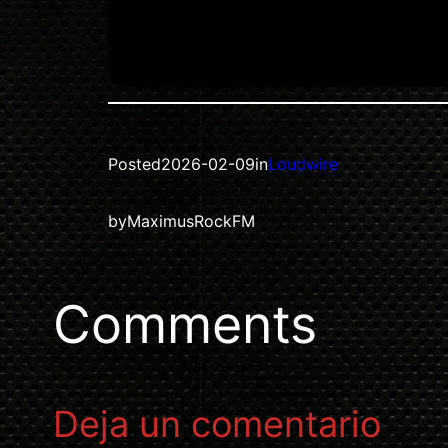
Posted
2026-02-09
in
Loudwire
by
MaximusRockFM
Comments
Deja un comentario