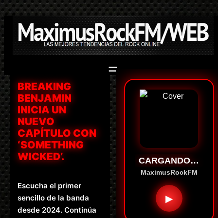
Saltar
al
contenido
BREAKING
BENJAMIN
INICIA UN
NUEVO
CAPÍTULO CON
‘SOMETHING
WICKED’.
CARGANDO…
MaximusRockFM
Escucha el primer
▶
sencillo de la banda
desde 2024. Continúa