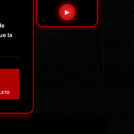
▶
de
ue la
LETO