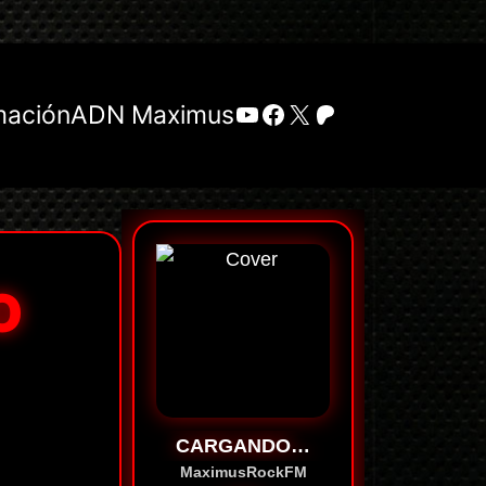
YouTube
Facebook
X
Patreon
mación
ADN Maximus
O
CARGANDO…
MaximusRockFM