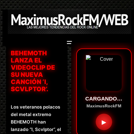
Saltar
al
contenido
BEHEMOTH
LANZA EL
VIDEOCLIP DE
SU NUEVA
CANCIÓN ‘I,
SCVLPTOR’.
CARGANDO…
MaximusRockFM
Los veteranos polacos
del metal extremo
▶
BEHEMOTH han
lanzado “I, Scvlptor”, el