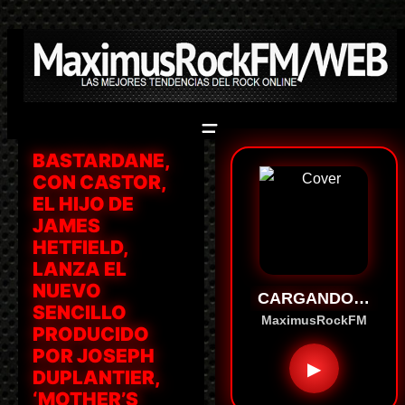
Saltar
al
contenido
BASTARDANE,
CON CASTOR,
EL HIJO DE
JAMES
HETFIELD,
LANZA EL
NUEVO
CARGANDO…
SENCILLO
MaximusRockFM
PRODUCIDO
POR JOSEPH
▶
DUPLANTIER,
‘MOTHER’S