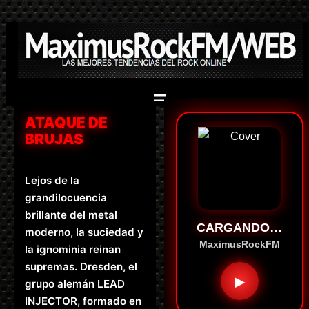
Saltar
al
contenido
ATAQUE DE
BRUJAS
Lejos de la
grandilocuencia
brillante del metal
CARGANDO…
moderno, la suciedad y
MaximusRockFM
la ignominia reinan
supremas. Dresden, el
▶
grupo alemán LEAD
INJECTOR, formado en