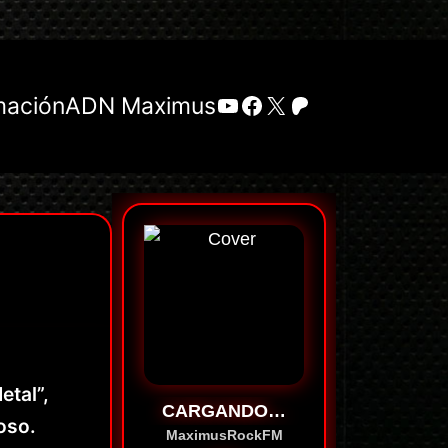
YouTube
Facebook
X
Patreon
mación
ADN Maximus
tal”,
CARGANDO…
oso.
MaximusRockFM