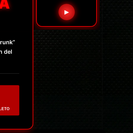
LA
▶
Trunk”
n del
LETO