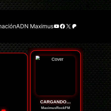
YouTube
Facebook
X
Patreon
mación
ADN Maximus
CARGANDO…
MaximusRockFM