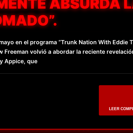
ENTE ABSURDA 
OMADO”.
 mayo en el programa “Trunk Nation With Eddie 
 Freeman volvió a abordar la reciente revelació
ny Appice, que
LEER COMP