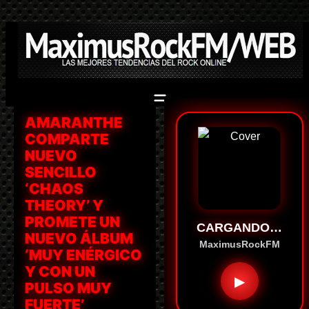
Saltar
al
contenido
AMARANTHE
COMPARTE
NUEVO
SENCILLO
‘CHAOS
THEORY’ Y
PROMETE UN
CARGANDO…
NUEVO ÁLBUM
MaximusRockFM
‘MUY ENÉRGICO
Y CON UN
▶
PULSO MUY
FUERTE’