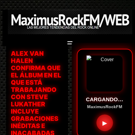
Saltar
al
contenido
ALEX VAN
HALEN
CONFIRMA QUE
EL ÁLBUM EN EL
QUE ESTÁ
TRABAJANDO
CON STEVE
CARGANDO…
LUKATHER
MaximusRockFM
INCLUYE
GRABACIONES
▶
INÉDITAS E
INACABADAS