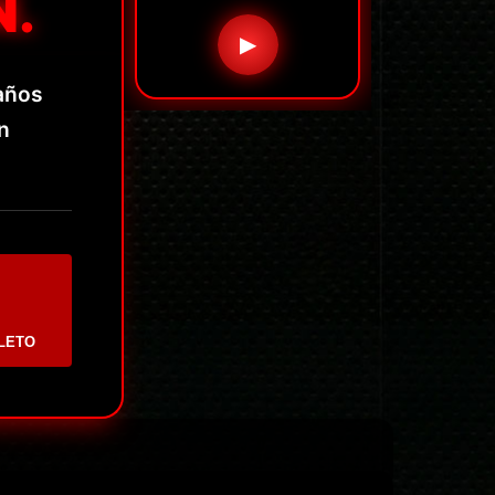
N.
▶
años
n
LETO