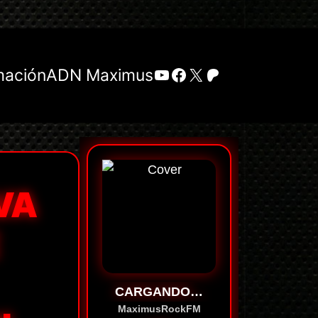
YouTube
Facebook
X
Patreon
mación
ADN Maximus
VA
CARGANDO…
MaximusRockFM