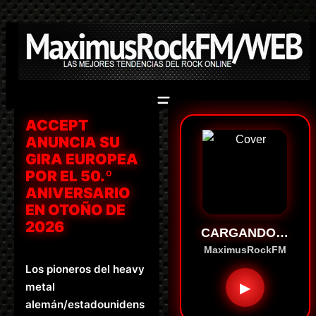
Saltar
al
contenido
ACCEPT
ANUNCIA SU
GIRA EUROPEA
POR EL 50.º
ANIVERSARIO
EN OTOÑO DE
2026
CARGANDO…
MaximusRockFM
Los pioneros del heavy
▶
metal
alemán/estadounidens