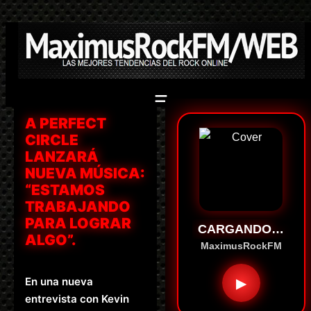
Saltar
al
contenido
A PERFECT
CIRCLE
LANZARÁ
NUEVA MÚSICA:
“ESTAMOS
TRABAJANDO
PARA LOGRAR
CARGANDO…
ALGO”.
MaximusRockFM
En una nueva
▶
entrevista con Kevin