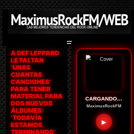
Saltar
al
contenido
A DEF LEPPARD
LE FALTAN
‘UNAS
CUANTAS
CANCIONES’
PARA TENER
MATERIAL PARA
CARGANDO…
DOS NUEVOS
MaximusRockFM
ÁLBUMES:
‘TODAVÍA
▶
ESTAMOS
TERMINANDO’,