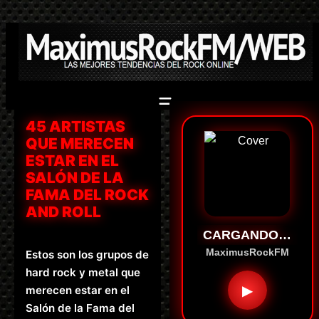
Saltar
al
contenido
45 ARTISTAS
QUE MERECEN
ESTAR EN EL
SALÓN DE LA
FAMA DEL ROCK
AND ROLL
CARGANDO…
MaximusRockFM
Estos son los grupos de
hard rock y metal que
▶
merecen estar en el
Salón de la Fama del