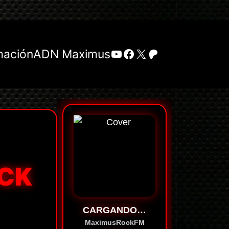
YouTube
Facebook
X
Patreon
mación
ADN Maximus
OCK
CARGANDO…
MaximusRockFM