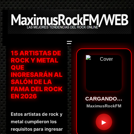
Saltar
al
contenido
15 ARTISTAS DE
ROCK Y METAL
QUE
INGRESARÁN AL
SALÓN DE LA
FAMA DEL ROCK
EN 2026
CARGANDO…
MaximusRockFM
Estos artistas de rock y
▶
metal cumplieron los
requisitos para ingresar