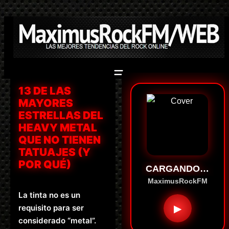
Saltar
al
contenido
13 DE LAS
MAYORES
ESTRELLAS DEL
HEAVY METAL
QUE NO TIENEN
TATUAJES (Y
POR QUÉ)
CARGANDO…
MaximusRockFM
La tinta no es un
▶
requisito para ser
considerado “metal”.