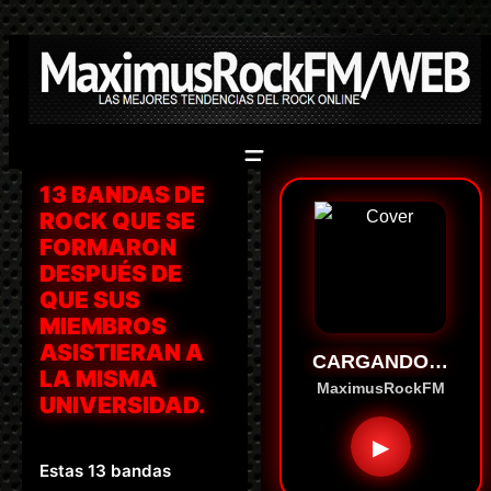
Saltar
al
contenido
13 BANDAS DE
ROCK QUE SE
FORMARON
DESPUÉS DE
QUE SUS
MIEMBROS
ASISTIERAN A
CARGANDO…
LA MISMA
MaximusRockFM
UNIVERSIDAD.
▶
Estas 13 bandas