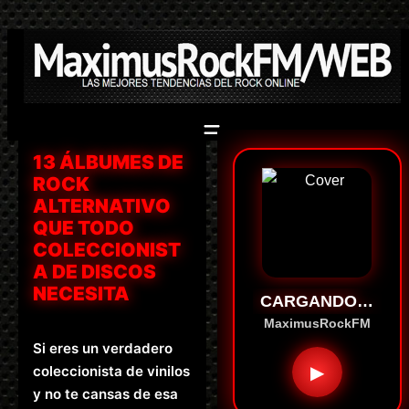
Saltar
al
contenido
13 ÁLBUMES DE
ROCK
ALTERNATIVO
QUE TODO
COLECCIONIST
A DE DISCOS
NECESITA
CARGANDO…
MaximusRockFM
Si eres un verdadero
▶
coleccionista de vinilos
y no te cansas de esa