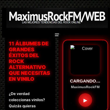
Saltar
al
contenido
11 ÁLBUMES DE
GRANDES
ÉXITOS DEL
ROCK
ALTERNATIVO
QUE NECESITAS
EN VINILO
CARGANDO…
MaximusRockFM
¿De verdad
▶
coleccionas vinilos?
Quizás quieras