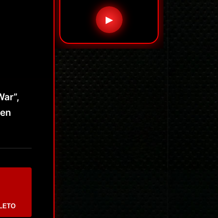
▶
War”,
den
LETO