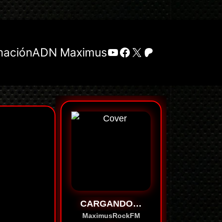
YouTube
Facebook
X
Patreon
mación
ADN Maximus
CARGANDO…
MaximusRockFM