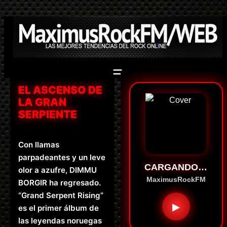
Saltar
al
contenido
EL ASCENSO DE
LA GRAN
SERPIENTE
Con llamas
parpadeantes y un leve
CARGANDO…
olor a azufre, DIMMU
MaximusRockFM
BORGIR ha regresado.
“Grand Serpent Rising”
▶
es el primer álbum de
las leyendas noruegas